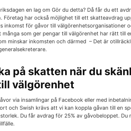
de riksdagen en lag om Gör du detta? Då får du ett av
 Företag har också möjlighet till ett skatteavdrag upp
 inkomst för gåvor till välgörenhetsorganisationer och
t många som ger pengar till välgörenhet har rätt till en
som minskar inkomsten och därmed – Det är otillräckl
generalsekreterare.
aka på skatten när du skän
ill välgörenhet
åvor via insamlingar på Facebook eller med inbetaln
rt och Swish krävs att vi kan koppla gåvan till en spe
storlek. Du får avdrag för 25% av gåvobeloppet. Du
lfälle.