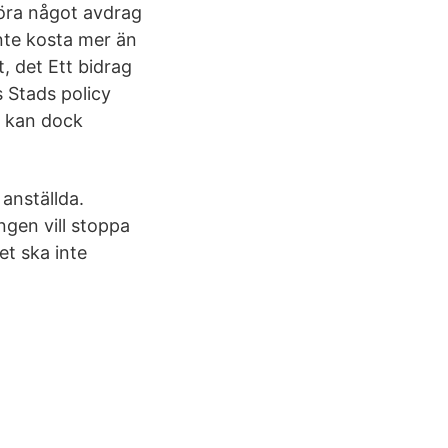
 göra något avdrag
inte kosta mer än
, det Ett bidrag
s Stads policy
g kan dock
 anställda.
ngen vill stoppa
et ska inte