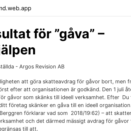
md.web.app
ultat för ”gåva” –
jälpen
nställda - Argos Revision AB
ligheten att göra skatteavdrag för gåvor bort, men 
örst efter att organisationen är godkänd. Den 1 juli å
ör gåvor som skänks till ideell verksamhet. Efter Du f
tt företag skänker en gåva till en ideell organisatio
n Berggren förklarar vad som 2018/19:62) – att skatte
 verksamhet och det därmed mässigt avdrag för gåvor t
gränsas till att.