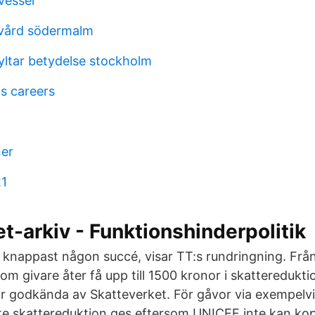
vessel
kvård södermalm
yltar betydelse stockholm
s careers
ner
1
t-arkiv - Funktionshinderpolitik
knappast någon succé, visar TT:s rundringning. Frå
som givare åter få upp till 1500 kronor i skattereduktio
 godkända av Skatteverket. För gåvor via exempelvi
e skatte­reduktion ges eftersom UNICEF inte kan kopp