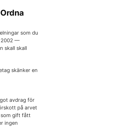
- Ordna
delningar som du
 · 2002 —
 skall skall
retag skänker en
ågot avdrag för
örskott på arvet
som gift fått
er ingen