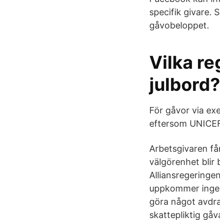
specifik givare. 
gåvobeloppet.
Vilka re
julbord
För gåvor via ex
eftersom UNICEF i
Arbetsgivaren får
välgörenhet blir 
Alliansregeringen 
uppkommer ingen s
göra något avdra
skattepliktig gåv