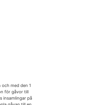
n och med den 1
n för gåvor till
s insamlingar på
la gåvan till en