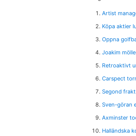
Artist mana
Köpa aktier 
Oppna golfb
Joakim mölle
Retroaktivt 
Carspect tor
Segond frakt
Sven-göran e
Axminster to
Halländska 