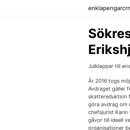
enklapengarcr
Sökres
Eriksh
Julklappar till a
År 2016 togs möj
Avdraget gäller f
skattereduktion f
göra avdrag om di
chefsjurist Kari
gåvor till ideell
organisationer be