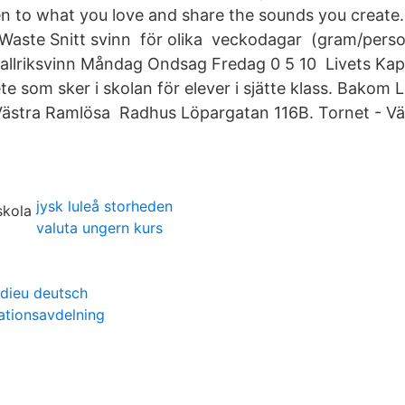
sten to what you love and share the sounds you create
Waste Snitt svinn ​ för olika ​ veckodagar ​ (gram/per
allriksvinn Måndag Ondsag Fredag 0 5 10 Livets Kap
e som sker i skolan för elever i sjätte klass. Bakom 
Västra Ramlösa Radhus Löpargatan 116B. Tornet - Vä
jysk luleå storheden
valuta ungern kurs
rdieu deutsch
tionsavdelning