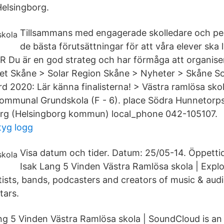
Helsingborg.
Tillsammans med engagerade skolledare och pe
de bästa förutsättningar för att våra elever ska 
Du är en god strateg och har förmåga att organiser
 Skåne > Solar Region Skåne > Nyheter > Skåne So
d 2020: Lär känna finalisterna! > Västra ramlösa sko
Kommunal Grundskola (F - 6). place Södra Hunnetorp
rg (Helsingborg kommun) local_phone 042-105107.
tyg logg
Visa datum och tider. Datum: 25/05-14. Öppettid
Isak Lang 5 Vinden Västra Ramlösa skola | Explo
ists, bands, podcasters and creators of music & audi
tars.
ang 5 Vinden Västra Ramlösa skola | SoundCloud is an