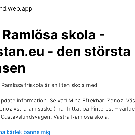
md.web.app
 Ramlösa skola -
stan.eu - den största
asen
 Ramlösa friskola är en liten skola med
Update information Se vad Mina Eftekhari Zonozi Vä
onozivstraramlsaskol) har hittat på Pinterest – värld
. Gustavslundsvägen. Västra Ramlösa skola.
kna kärlek banne mig