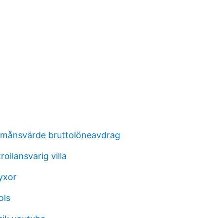
örmånsvärde bruttolöneavdrag
ollansvarig villa
yxor
ols