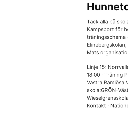
Hunneto
Tack alla på skol
Kampsport för he
träningsschema ·
Elinebergskolan,
Mats organisatio
Linje 15: Norrval
18:00 · Träning 
Västra Ramlösa V
skola:GRÖN-Väst
Wieselgrensskola
Kontakt · Nationel