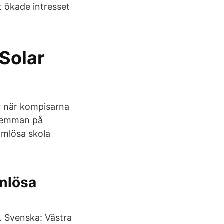
t ökade intresset
 Solar
r när kompisarna
 femman på
amlösa skola
amlösa
. Svenska: Västra