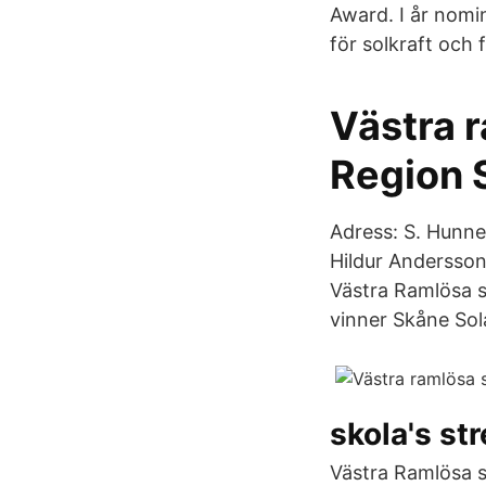
Award. I år nomin
för solkraft och 
Västra r
Region 
Adress: S. Hunne
Hildur Andersso
Västra Ramlösa s
vinner Skåne Sola
skola's st
Västra Ramlösa s