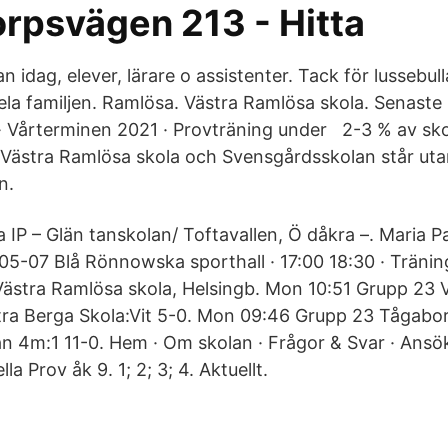
rpsvägen 213 - Hitta
an idag, elever, lärare o assistenter. Tack för lussebu
la familjen. Ramlösa. Västra Ramlösa skola. Senaste
 Vårterminen 2021 · Provträning under 2-3 % av sko
 Västra Ramlösa skola och Svensgårdsskolan står ut
n.
la IP – Glän tanskolan/ Toftavallen, Ö dåkra –. Maria P
P05-07 Blå Rönnowska sporthall · 17:00 18:30 · Träni
ästra Ramlösa skola, Helsingb. Mon 10:51 Grupp 23 
ra Berga Skola:Vit 5-0. Mon 09:46 Grupp 23 Tågabo
n 4m:1 11-0. Hem · Om skolan · Frågor & Svar · Ansök
la Prov åk 9. 1; 2; 3; 4. Aktuellt.