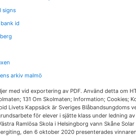
 signs
 bank id
hberg
uxen
sens arkiv malmö
ljer med vid exportering av PDF. Använd detta om 
kolmaten; 131 Om Skolmaten; Information; Cookies; K
roid Livets Kappsäck är Sveriges Blåbandsungdoms v
rundsarbete för elever i sjätte klass under ledning a
ästra Ramlösa Skola i Helsingborg vann Skåne Sola
rgiting, den 6 oktober 2020 presenterades vinnaren