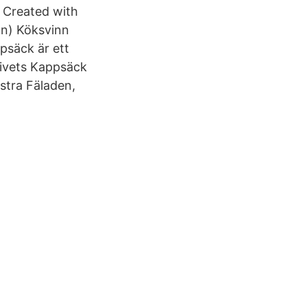
. Created with
son) Köksvinn
psäck är ett
Livets Kappsäck
stra Fäladen,