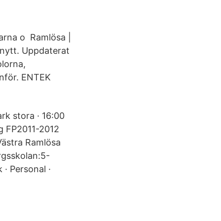
llarna o Ramlösa |
 nytt. Uppdaterat
lorna,
anför. ENTEK
ark stora · 16:00
ng FP2011-2012
Västra Ramlösa
rgsskolan:5-
 · Personal ·