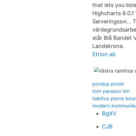
that lets you li
Highcharts 9.0.1 
Serveringssvi… T
värdegrundsarbet
står Blå Bandet 
Landskrona.
Etrion ab
pondus prosit
tom persson hm
habitus pierre bou
modern kommunika
BgXV
CJB