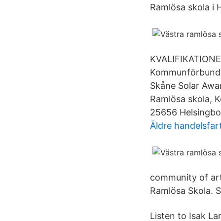
Ramlösa skola i 
KVALIFIKATIONER 
Kommunförbundet
Skåne Solar Awar
Ramlösa skola, 
25656 Helsingbo
Äldre handelsfar
community of art
Ramlösa Skola. S
Listen to Isak L