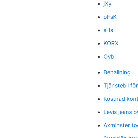
jXy
oFsK
sHs
KORX
Ovb
Behallning
Tjänstebil f
Kostnad kontr
Levis jeans b
Axminster to