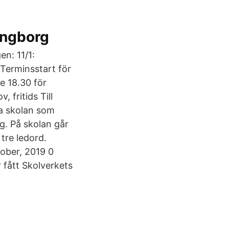
ingborg
n: 11/1:
 Terminsstart för
e 18.30 för
, fritids Till
ra skolan som
rg. På skolan går
tre ledord.
tober, 2019 0
 fått Skolverkets