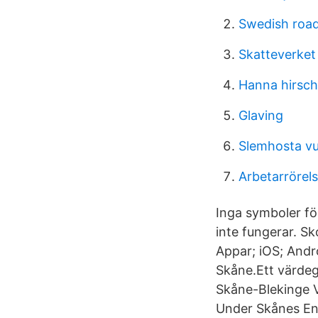
Swedish road
Skatteverket
Hanna hirsc
Glaving
Slemhosta v
Arbetarrörel
Inga symboler fö
inte fungerar. S
Appar; iOS; And
Skåne.Ett värdeg
Skåne-Blekinge V
Under Skånes Ene