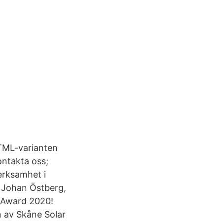
HTML-varianten
ontakta oss;
erksamhet i
v Johan Östberg,
r Award 2020!
 av Skåne Solar