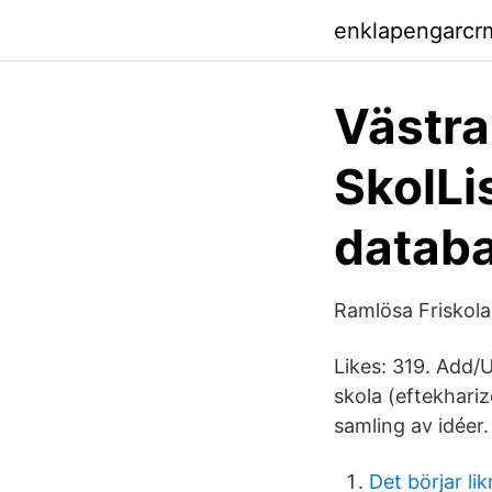
enklapengarcr
Västra
SkolLi
datab
Ramlösa Friskola
Likes: 319. Add/
skola (eftekhariz
samling av idéer
Det börjar li