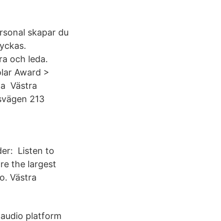
rsonal skapar du
lyckas.
a och leda.
lar Award >
la Västra
svägen 213
er: Listen to
re the largest
o. Västra
 audio platform