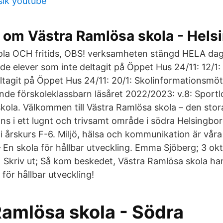
ik youtube
m Västra Ramlösa skola - Hels
ola OCH fritids, OBS! verksamheten stängd HELA dage
de elever som inte deltagit på Öppet Hus 24/11: 12/1:
ltagit på Öppet Hus 24/11: 20/1: Skolinformationsmöt
vande förskoleklassbarn läsåret 2022/2023: v.8: Sportlov
kola. Välkommen till Västra Ramlösa skola – den sto
inns i ett lugnt och trivsamt område i södra Helsingbo
i årskurs F-6. Miljö, hälsa och kommunikation är våra 
 En skola för hållbar utveckling. Emma Sjöberg; 3 ok
Skriv ut; Så kom beskedet, Västra Ramlösa skola har
för hållbar utveckling!
Ramlösa skola - Södra