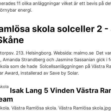
erades 11 olika anläggningar vilket är ett bevis på de
förnybar energi.
amlösa skola solceller 2 -
Skåne
torpsv. 213. Helsingborg. Websida: malmo.se Det va
n, Amanda Strandberg och Jasmine Sassanian gick i
kola som de hade Solcellsanläggningen på Västra R
r Award, installerad av Save by Solar.
Isak Lang 5 Vinden Västra R
ream
kola. Västra Ramlösa skola. Västra Ramlösa skola.jpg