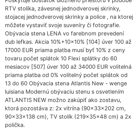
Poskytuje dostatok úložného priestoru v podobe
RTV stolíka, závesnej jednodverovej skrinky,
stojacej jednodverovej skrinky a police , na ktorej
môžete vystaviť svoje suveníry či fotografie.
Obývacia stena LENA vo farebnom prevedení
dub lefkas. Akcia 10%+10x10% [104] úver 100 až
17000 EUR priama platba musí byť 10% z ceny
tovaru počet splátok 10 Flexi splátky do 60
mesiacov [507] úver 100 až 34000 EUR volitelná
priama platba od 0% volitelný počet splátok od
13 do 60 Obývacia stena Atlantis New - wenge
luisiana Modernú obývaciu stenu s osvetlením
ATLANTIS NEW možno zakúpiť ako zostavu,
ktorá pozostáva z: 2x vitrína (90x33x202 cm,
90x33x138 cm), TV stolík (219x35x48 cm) a 2x
polička.