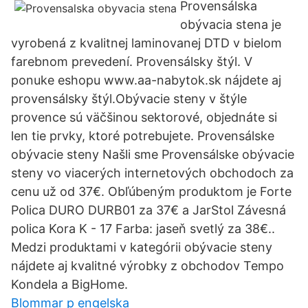
Provensálska
obývacia stena je
vyrobená z kvalitnej laminovanej DTD v bielom
farebnom prevedení. Provensálsky štýl. V
ponuke eshopu www.aa-nabytok.sk nájdete aj
provensálsky štýl.Obývacie steny v štýle
provence sú väčšinou sektorové, objednáte si
len tie prvky, ktoré potrebujete. Provensálske
obývacie steny Našli sme Provensálske obývacie
steny vo viacerých internetových obchodoch za
cenu už od 37€. Obľúbeným produktom je Forte
Polica DURO DURB01 za 37€ a JarStol Závesná
polica Kora K - 17 Farba: jaseň svetlý za 38€..
Medzi produktami v kategórii obývacie steny
nájdete aj kvalitné výrobky z obchodov Tempo
Kondela a BigHome.
Blommar p engelska