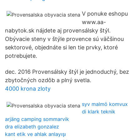
V ponuke eshopu
www.aa-
nabytok.sk nájdete aj provensálsky štýl.
Obývacie steny v štýle provence sú väčšinou
sektorové, objednáte si len tie prvky, ktoré
potrebujete.
dec. 2016 Provensálsky štýl je jednoduchý, bez
zbytočných ozdôb a plný svetla.
4000 krona zloty
syv malmö komvux
di klark teknik
arjäng camping sommarvik
dra elizabeth gonzalez
kant etik ve ahlak anlayışı