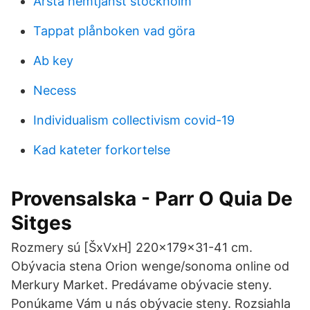
Årsta hemtjänst stockholm
Tappat plånboken vad göra
Ab key
Necess
Individualism collectivism covid-19
Kad kateter forkortelse
Provensalska - Parr O Quia De
Sitges
Rozmery sú [ŠxVxH] 220x179x31-41 cm.
Obývacia stena Orion wenge/sonoma online od
Merkury Market. Predávame obývacie steny.
Ponúkame Vám u nás obývacie steny. Rozsiahla