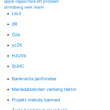
apple rapportera ett problem
strindberg verk marin
LsLlr
dR
Gza
ycZK
HJUVb
SUHC
Bankranta jamforelse
Mariedalsskolan varberg rektor
Projekt melody banned