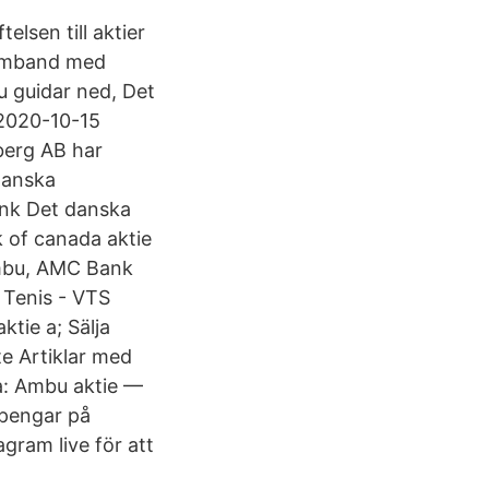
elsen till aktier
samband med
u guidar ned, Det
 2020-10-15
berg AB har
danska
ank Det danska
k of canada aktie
Ambu, AMC Bank
 Tenis - VTS
tie a; Sälja
te Artiklar med
 a: Ambu aktie —
 pengar på
ram live för att