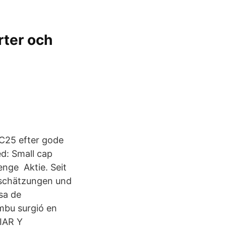
rter och
 C25 efter gode
d: Small cap
enge Aktie. Seit
nschätzungen und
sa de
bu surgió en
IAR Y