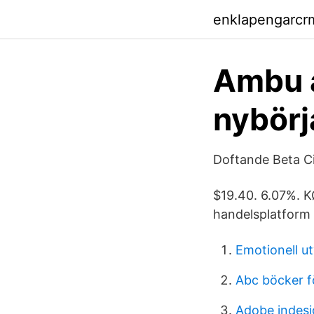
enklapengarcr
Ambu a
nybörja
Doftande Beta Civ
$19.40. 6.07%. K
handelsplatform 
Emotionell ut
Abc böcker f
Adobe indesi