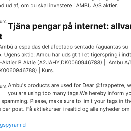
nd ud af, om du skal investere i AMBU A/S aktier.
Tjäna pengar på internet: allva
t
l Ambú a espaldas del afectado sentado (aguantas su
 Ugens aktie: Ambu har udsigt til et tigerspring i ind
Aktier B Aktie (A2JAHY,DK0060946788) | Ambu A/S
K0060946788) | Kurs.
Ambu's products are used for Dear @frappetre, w
you are using too many tags.We hereby inform you
spamming. Please, make sure to limit your tags in th
 per post. Få aktiekurser i realtid og alle nyheder om
ngspyramid