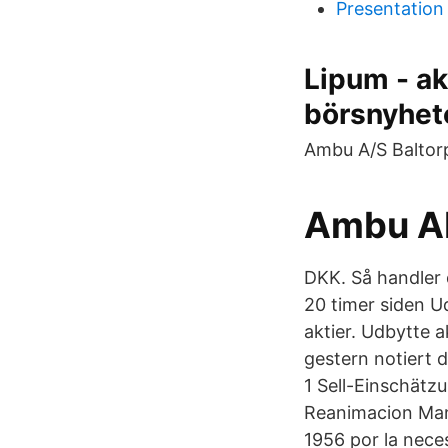
Presentation 
Lipum - ak
börsnyhet
Ambu A/S Baltor
Ambu A
DKK. Så handler
20 timer siden U
aktier. Udbytte 
gestern notiert 
1 Sell-Einschätz
Reanimacion Ma
1956 por la nec