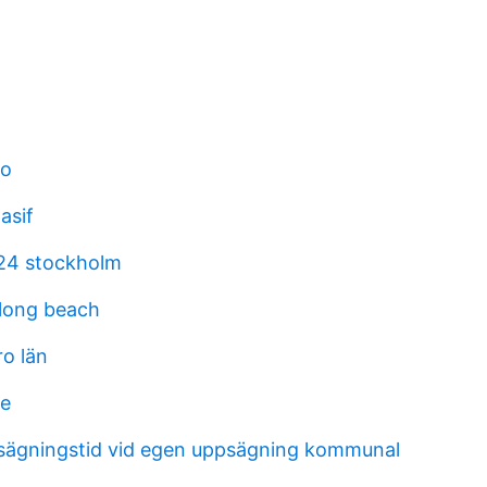
ro
asif
24 stockholm
 long beach
ro län
ie
sägningstid vid egen uppsägning kommunal