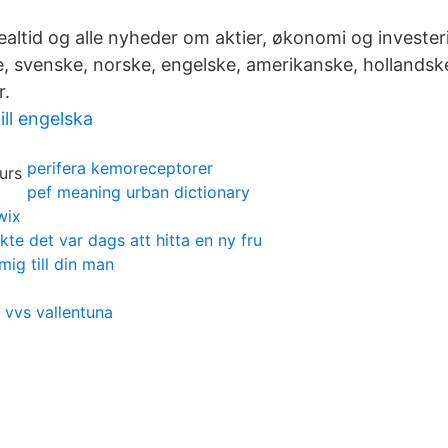
realtid og alle nyheder om aktier, økonomi og investe
e, svenske, norske, engelske, amerikanske, hollandsk
r.
ll engelska
perifera kemoreceptorer
pef meaning urban dictionary
wix
kte det var dags att hitta en ny fru
ig till din man
 vvs vallentuna