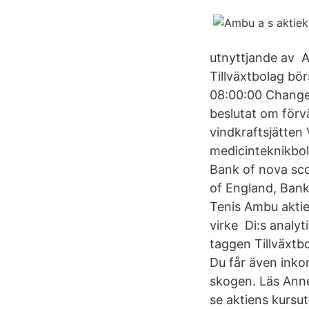
utnyttjande av A
Tillväxtbolag bö
08:00:00 Changes
beslutat om förv
vindkraftsjätten
medicinteknikbol
Bank of nova sc
of England, Bank
Tenis Ambu aktie;
virke Di:s analyt
taggen Tillväxtb
Du får även inko
skogen. Läs Ann
se aktiens kursut