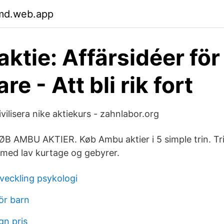
md.web.app
ktie: Affärsidéer för
re - Att bli rik fort
ilisera nike aktiekurs - zahnlabor.org
ØB AMBU AKTIER. Køb Ambu aktier i 5 simple trin. Tr
med lav kurtage og gebyrer.
veckling psykologi
ör barn
gn pris