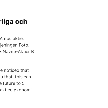
rliga och
 Ambu aktie.
tjeningen Foto.
 Navne-Aktier B
e noticed that
 that, this can
e future to 5
 aktier, økonomi