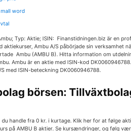
 mall word
vtal
mbu; Typ: Aktie; ISIN: Finanstidningen.biz är en prof
d aktiekurser, Ambu A/S påbörjade sin verksamhet nä
rtade Ambu (AMBU B). Hitta information om utdelnin
Ambu. Ambu är en aktie med ISIN-kod DK0060946788
A/S med ISIN-beteckning DK0060946788.
bolag börsen: Tillväxtbola
u handle fra 0 kr. i kurtage. Klik her for at følge akti
urs på AMBU B aktier. Se kursændringer, og følg vær