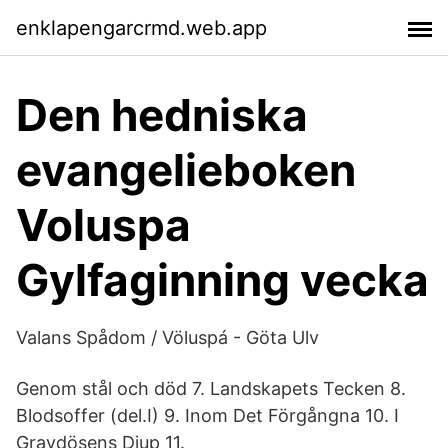
enklapengarcrmd.web.app
Den hedniska
evangelieboken
Voluspa
Gylfaginning vecka
Valans Spådom / Völuspá - Göta Ulv
Genom stål och död 7. Landskapets Tecken 8.
Blodsoffer (del.I) 9. Inom Det Förgångna 10. I
Gravdösens Djup 11.