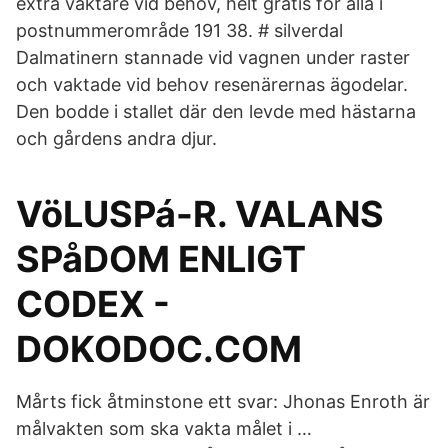
extra väktare vid behov, helt gratis för alla i
postnummerområde 191 38. # silverdal
Dalmatinern stannade vid vagnen under raster
och vaktade vid behov resenärernas ägodelar.
Den bodde i stallet där den levde med hästarna
och gårdens andra djur.
VöLUSPá-R. VALANS
SPåDOM ENLIGT
CODEX -
DOKODOC.COM
Mårts fick åtminstone ett svar: Jhonas Enroth är
målvakten som ska vakta målet i …