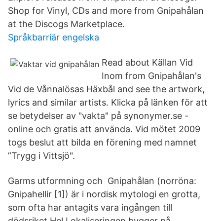
Shop for Vinyl, CDs and more from Gnipahålan
at the Discogs Marketplace.
Språkbarriär engelska
Read about Källan Vid
Inom from Gnipahålan's
Vid de Vånnalösas Häxbål and see the artwork,
lyrics and similar artists. Klicka på länken för att
se betydelser av "vakta" på synonymer.se -
online och gratis att använda. Vid mötet 2009
togs beslut att bilda en förening med namnet
”Trygg i Vittsjö".
Garms utformning och Gnipahålan (norröna:
Gnipahellir [1]) är i nordisk mytologi en grotta,
som ofta har antagits vara ingången till
dödsriket Hel.Lokaliseringen bygger på