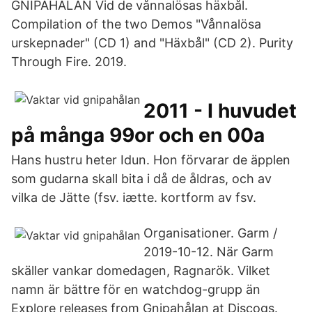
GNIPAHALAN Vid de vånnalösas häxbål.
Compilation of the two Demos "Vånnalösa
urskepnader" (CD 1) and "Häxbål" (CD 2). Purity
Through Fire. 2019.
2011 - I huvudet
på många 99or och en 00a
Hans hustru heter Idun. Hon förvarar de äpplen
som gudarna skall bita i då de åldras, och av
vilka de Jätte (fsv. iætte. kortform av fsv.
Organisationer. Garm /
2019-10-12. När Garm
skäller vankar domedagen, Ragnarök. Vilket
namn är bättre för en watchdog-grupp än
Explore releases from Gnipahålan at Discogs.