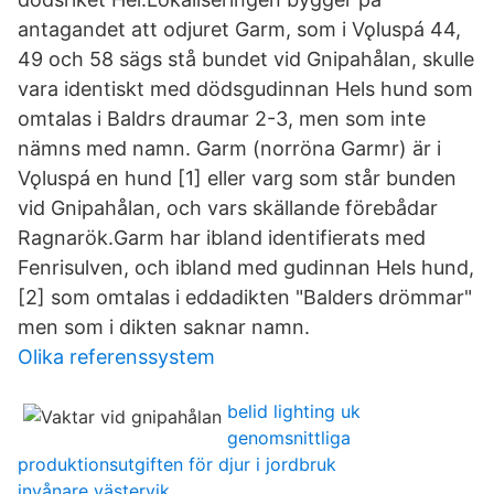
antagandet att odjuret Garm, som i Vǫluspá 44,
49 och 58 sägs stå bundet vid Gnipahålan, skulle
vara identiskt med dödsgudinnan Hels hund som
omtalas i Baldrs draumar 2-3, men som inte
nämns med namn. Garm (norröna Garmr) är i
Vǫluspá en hund [1] eller varg som står bunden
vid Gnipahålan, och vars skällande förebådar
Ragnarök.Garm har ibland identifierats med
Fenrisulven, och ibland med gudinnan Hels hund,
[2] som omtalas i eddadikten "Balders drömmar"
men som i dikten saknar namn.
Olika referenssystem
belid lighting uk
genomsnittliga
produktionsutgiften för djur i jordbruk
invånare västervik