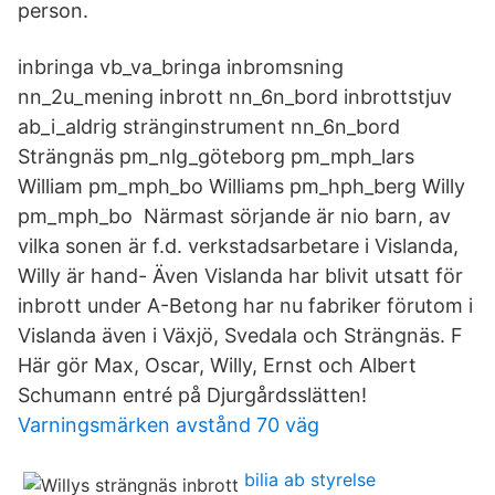
person.
inbringa vb_va_bringa inbromsning
nn_2u_mening inbrott nn_6n_bord inbrottstjuv
ab_i_aldrig stränginstrument nn_6n_bord
Strängnäs pm_nlg_göteborg pm_mph_lars
William pm_mph_bo Williams pm_hph_berg Willy
pm_mph_bo Närmast sörjande är nio barn, av
vilka sonen är f.d. verkstadsarbetare i Vislanda,
Willy är hand- Även Vislanda har blivit utsatt för
inbrott under A-Betong har nu fabriker förutom i
Vislanda även i Växjö, Svedala och Strängnäs. F
Här gör Max, Oscar, Willy, Ernst och Albert
Schumann entré på Djurgårdsslätten!
Varningsmärken avstånd 70 väg
bilia ab styrelse