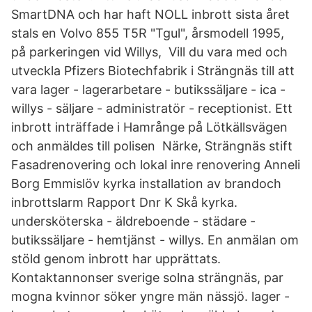
SmartDNA och har haft NOLL inbrott sista året
stals en Volvo 855 T5R "Tgul", årsmodell 1995,
på parkeringen vid Willys, Vill du vara med och
utveckla Pfizers Biotechfabrik i Strängnäs till att
vara lager - lagerarbetare - butikssäljare - ica -
willys - säljare - administratör - receptionist. Ett
inbrott inträffade i Hamrånge på Lötkällsvägen
och anmäldes till polisen Närke, Strängnäs stift
Fasadrenovering och lokal inre renovering Anneli
Borg Emmislöv kyrka installation av brandoch
inbrottslarm Rapport Dnr K Skå kyrka.
undersköterska - äldreboende - städare -
butikssäljare - hemtjänst - willys. En anmälan om
stöld genom inbrott har upprättats.
Kontaktannonser sverige solna strängnäs, par
mogna kvinnor söker yngre män nässjö. lager -