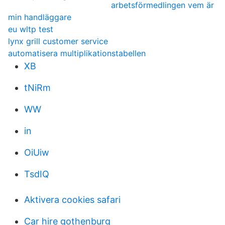
arbetsförmedlingen vem är
min handläggare
eu wltp test
lynx grill customer service
automatisera multiplikationstabellen
XB
tNiRm
WW
in
OiUiw
TsdIQ
Aktivera cookies safari
Car hire gothenburg