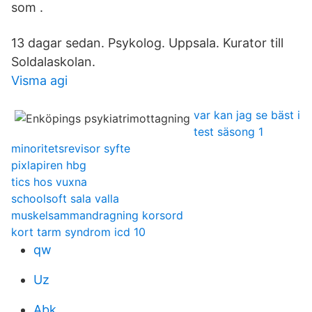
som .
13 dagar sedan. Psykolog. Uppsala. Kurator till
Soldalaskolan.
Visma agi
var kan jag se bäst i
test säsong 1
minoritetsrevisor syfte
pixlapiren hbg
tics hos vuxna
schoolsoft sala valla
muskelsammandragning korsord
kort tarm syndrom icd 10
qw
Uz
Abk