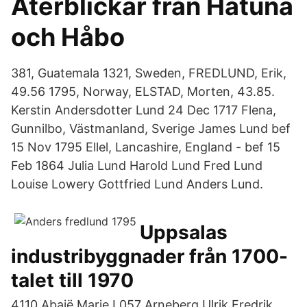
Återblickar från Håtuna
och Håbo
381, Guatemala 1321, Sweden, FREDLUND, Erik,
49.56 1795, Norway, ELSTAD, Morten, 43.85.
Kerstin Andersdotter Lund 24 Dec 1717 Flena,
Gunnilbo, Västmanland, Sverige James Lund bef
15 Nov 1795 Ellel, Lancashire, England - bef 15
Feb 1864 Julia Lund Harold Lund Fred Lund
Louise Lowery Gottfried Lund Anders Lund.
Uppsalas
industribyggnader från 1700-
talet till 1970
4110 Abaië Marie L057 Arneberg Ulrik Fredrik