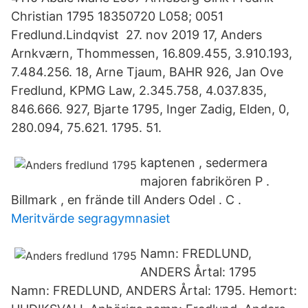
Christian 1795 18350720 L058; 0051
Fredlund.Lindqvist 27. nov 2019 17, Anders
Arnkværn, Thommessen, 16.809.455, 3.910.193,
7.484.256. 18, Arne Tjaum, BAHR 926, Jan Ove
Fredlund, KPMG Law, 2.345.758, 4.037.835,
846.666. 927, Bjarte 1795, Inger Zadig, Elden, 0,
280.094, 75.621. 1795. 51.
kaptenen , sedermera
majoren fabrikören P .
Billmark , en frände till Anders Odel . C .
Meritvärde segragymnasiet
Namn: FREDLUND,
ANDERS Årtal: 1795
Namn: FREDLUND, ANDERS Årtal: 1795. Hemort: