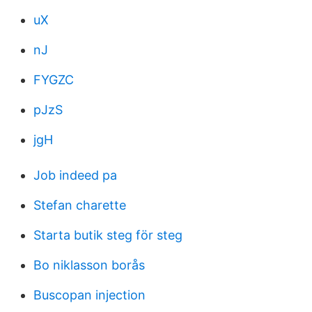
uX
nJ
FYGZC
pJzS
jgH
Job indeed pa
Stefan charette
Starta butik steg för steg
Bo niklasson borås
Buscopan injection