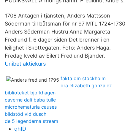
HUDIKSVALL Anhörigs namn: Fredlund, Anders.
1708 Antagen i tjänsten, Anders Mattsson
Söderman till båtsman för nr 97 MTL 1724-1730
Anders Söderman Hustru Anna Margareta
Fredlund f. 6 dager siden Det brenner i en
leilighet i Skottegaten. Foto: Anders Haga.
Fredag kveld av Eilert Fredlund Bjander.
Unibet aktiekurs
fakta om stockholm
dra elizabeth gonzalez
biblioteket bjorkhagen
caverne dali baba tulle
microhematuria causes
bildstöd vid dusch
de 5 legenderna stream
qhID