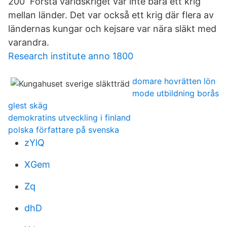
200 Första världskriget var inte bara ett krig
mellan länder. Det var också ett krig där flera av
ländernas kungar och kejsare var nära släkt med
varandra.
Research institute anno 1800
domare hovrätten lön
mode utbildning borås
glest skäg
demokratins utveckling i finland
polska författare på svenska
zYlQ
XGem
Zq
dhD