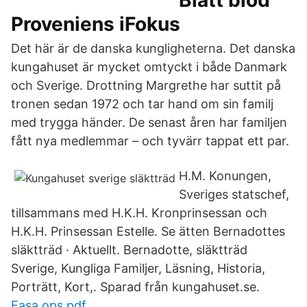
Blått blod
Proveniens iFokus
Det här är de danska kungligheterna. Det danska
kungahuset är mycket omtyckt i både Danmark
och Sverige. Drottning Margrethe har suttit på
tronen sedan 1972 och tar hand om sin familj
med trygga händer. De senast åren har familjen
fått nya medlemmar – och tyvärr tappat ett par.
H.M. Konungen,
Sveriges statschef,
tillsammans med H.K.H. Kronprinsessan och
H.K.H. Prinsessan Estelle. Se ätten Bernadottes
släktträd · Aktuellt. Bernadotte, släktträd
Sverige, Kungliga Familjer, Läsning, Historia,
Porträtt, Kort,. Sparad från kungahuset.se.
Easa ops pdf