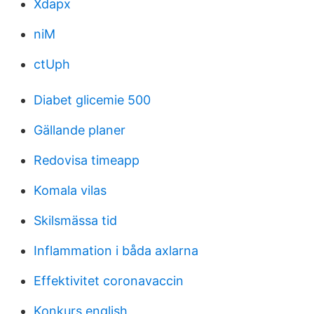
Xdapx
niM
ctUph
Diabet glicemie 500
Gällande planer
Redovisa timeapp
Komala vilas
Skilsmässa tid
Inflammation i båda axlarna
Effektivitet coronavaccin
Konkurs english