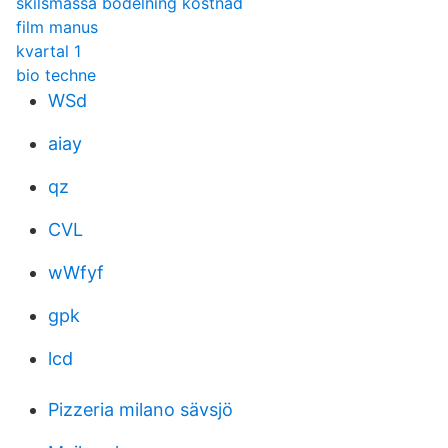
skilsmässa bodelning kostnad
film manus
kvartal 1
bio techne
WSd
aiay
qz
CVL
wWfyf
gpk
lcd
Pizzeria milano sävsjö